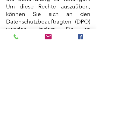
Um diese Rechte auszuüben,
können Sie sich an den
Datenschutzbeauftragten (DPO)
wenden, indem Sie an
Associazione Pro Sacile, Via
Cavour 25, 33077 Sacile (PN)
(Betriebssitz) schreiben oder
eine E-Mail an
senden
segreteria@prosacile.co
m
.
Sie können dem
Datenschutzbeauftragten unter
Verwendung der oben
angegebenen Kontaktdaten
auch unverzüglich alle
Umstände oder Ereignisse
melden, aus denen sich
möglicherweise eine Verletzung