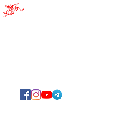
Pro Sacile
PRO SACILE - APS
Achtung - Neuer Standort!
Via Albino Ruffo, 10
33077 - Sacile (PN)