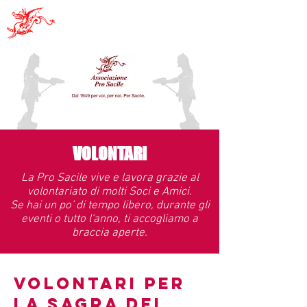
Pro Sacile
VOLONTARI
La Pro Sacile vive e lavora grazie al
volontariato di molti Soci e Amici.
Se hai un po' di tempo libero, durante gli
eventi o tutto l'anno, ti accogliamo a
braccia aperte.
VOLONTARI PER
LA SAGRA DEI