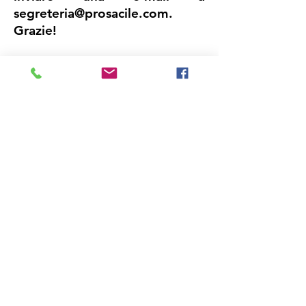
segreteria@prosacile.com
.
Grazie!
PRO SACILE - APS
Via Albino Ruffo, 10
33077 - Sacile (PN)
CONTATTI
Tel.
0434 72273
Email:
segreteria@prosacile.com
Privacy policy
ORARI DI APERTURA
Martedì, mercoledì e venerdì